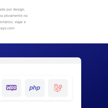
do por design,
pa ativamente na
tários, viajar e
ways.com