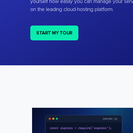
yourself how easily you can manage your ser
on the leading cloud-hosting platform.
START MY TOUR