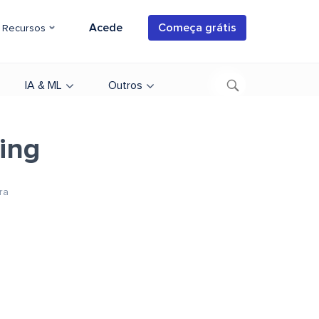
Acede
Começa grátis
Recursos
IA & ML
Outros
ing
ra