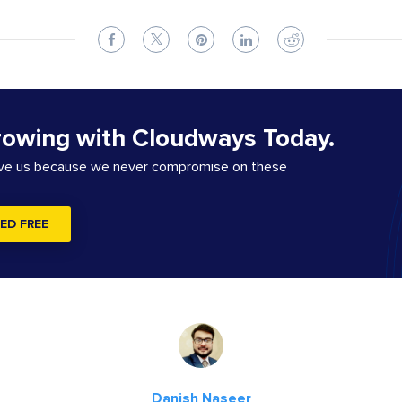
rowing with Cloudways Today.
ove us because we never compromise on these
ED FREE
Danish Naseer