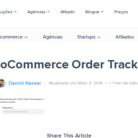
luções
Agências
Afiliado
Blogue
Preços
-commerce
Agências
Startups
Afiliados
oCommerce Order Track
Danish Naseer
Atualizado em Maio 3, 2018
< 1
min de leitu
Share This Article