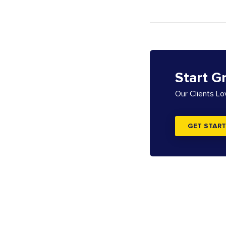
Start G
Our Clients L
GET START