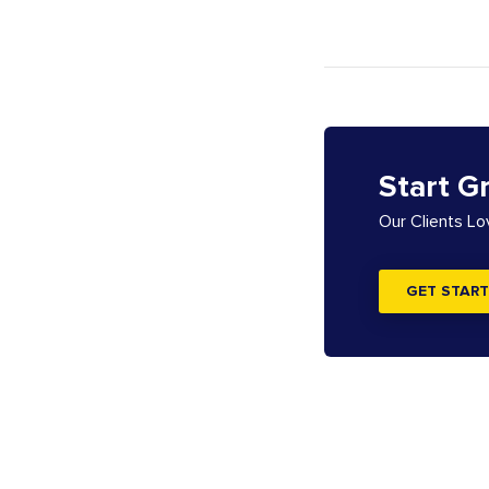
Start G
Our Clients L
GET START