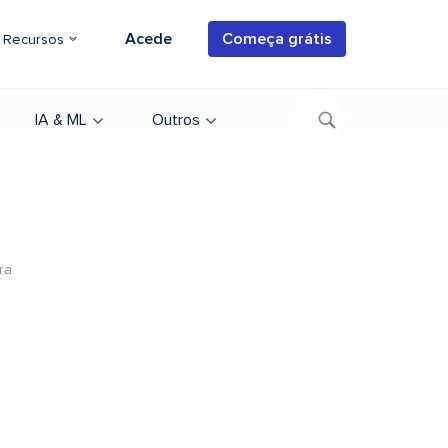
Acede
Começa grátis
Recursos
IA & ML
Outros
ra