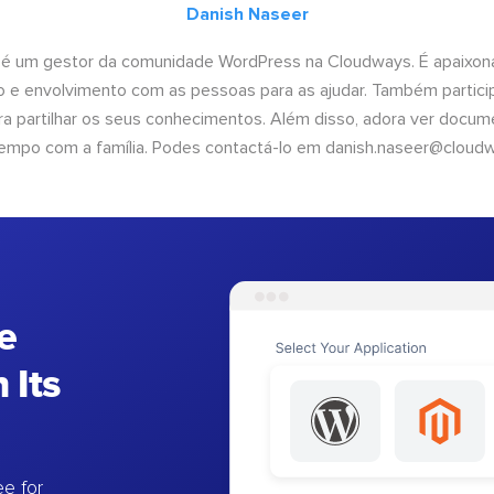
Danish Naseer
 é um gestor da comunidade WordPress na Cloudways. É apaixona
 e envolvimento com as pessoas para as ajudar. Também partici
 partilhar os seus conhecimentos. Além disso, adora ver documen
empo com a família. Podes contactá-lo em
danish.naseer@cloud
e
 Its
e for