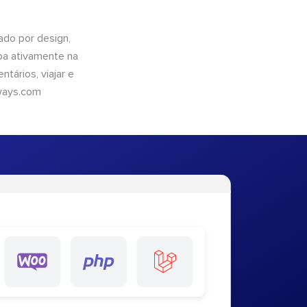
do por design,
pa ativamente na
tários, viajar e
ways.com