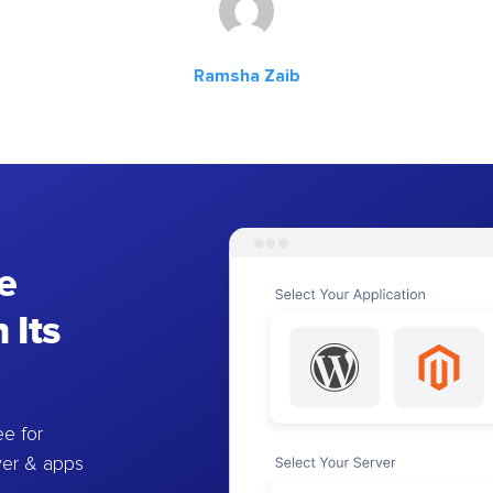
Ramsha Zaib
e
 Its
e for
ver & apps