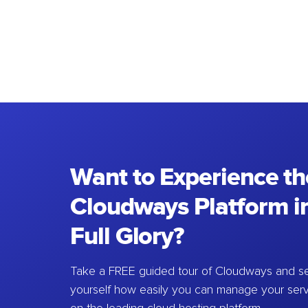
Want to Experience th
Cloudways Platform in
Full Glory?
Take a FREE guided tour of Cloudways and se
yourself how easily you can manage your ser