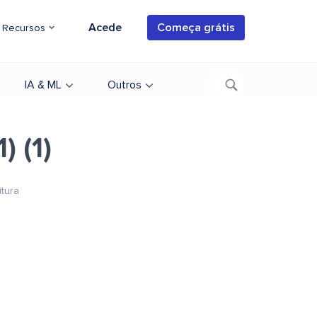
Acede
Começa grátis
Recursos
IA & ML
Outros
) (1)
itura