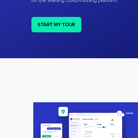
on the leading cloud-hosting platform.
START MY TOUR