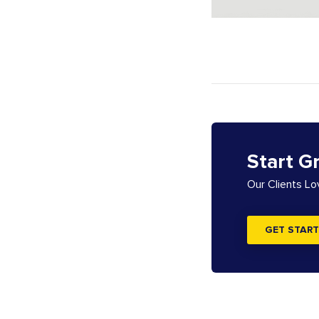
Start G
Our Clients L
GET START