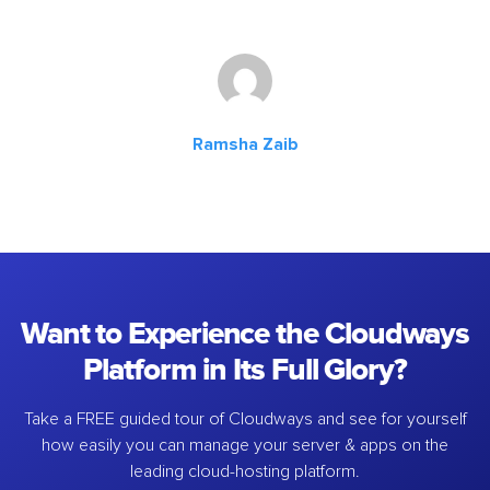
Ramsha Zaib
Want to Experience the Cloudways
Platform in Its Full Glory?
Take a FREE guided tour of Cloudways and see for yourself
how easily you can manage your server & apps on the
leading cloud-hosting platform.