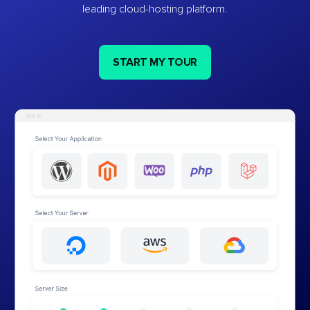
leading cloud-hosting platform.
START MY TOUR