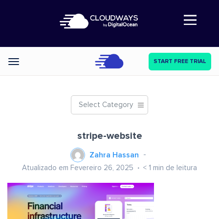
Abre a navegação
START FREE TRIAL
Categories
Select Category
stripe-website
Zahra Hassan
Atualizado em Fevereiro 26, 2025
< 1
min de leitura