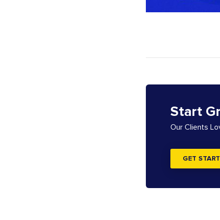
Start G
Our Clients L
GET START