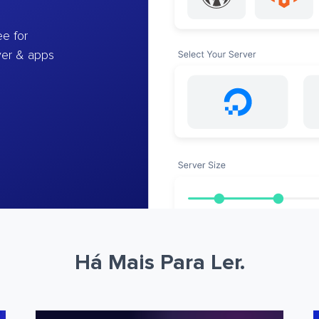
e for
ver & apps
Há Mais Para Ler.