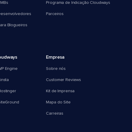
SMBs
Programa de Indicação Cloudways
esenvolvedores
Parceiros
ra Blogueiros
oudways
Empresa
WP Engine
Sobre nós
insta
Customer Reviews
ostinger
Kit de Imprensa
SiteGround
Mapa do Site
Carreiras