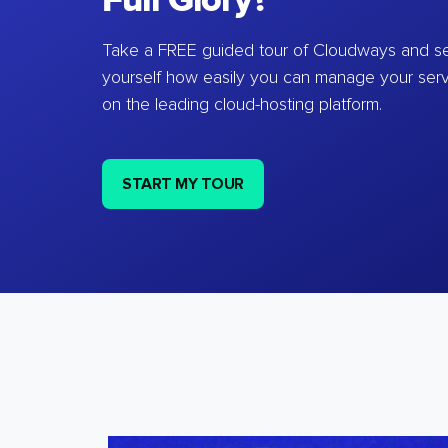
Full Glory?
Take a FREE guided tour of Cloudways and se
yourself how easily you can manage your ser
on the leading cloud-hosting platform.
START MY TOUR