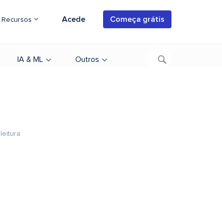
Acede
Começa grátis
Recursos
IA & ML
Outros
leitura