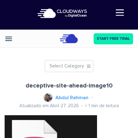
Abre a navegação
START FREE TRIAL
Categories
Select Category
deceptive-site-ahead-image10
Abdul Rehman
Atualizado em Abril 27, 2026
< 1
min de leitura