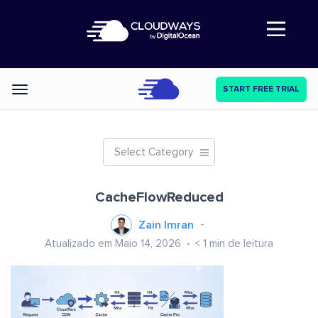
Abre a navegação
START FREE TRIAL
Categories
Select Category
CacheFlowReduced
Zain Imran
Atualizado em Maio 14, 2026
< 1
min de leitura