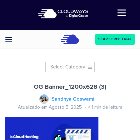
Abre a navegação
START FREE TRIAL
Categories
Select Category
OG Banner_1200x628 (3)
Sandhya Goswami
Atualizado em Agosto 5, 2025
< 1
min de leitura