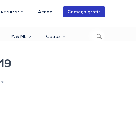
Acede
Começa grátis
Recursos
IA & ML
Outros
e19
ura