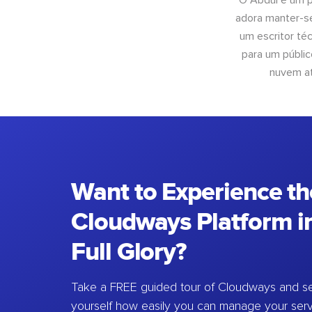
O Abdul é um pr
adora manter-se
um escritor té
para um públic
nuvem at
Want to Experience th
Cloudways Platform in
Full Glory?
Take a FREE guided tour of Cloudways and se
yourself how easily you can manage your ser