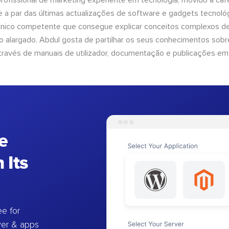
ofissional de marketing experiente em tecnologia, movido a café 
 a par das últimas actualizações de software e gadgets tecnol
cnico competente que consegue explicar conceitos complexos d
o alargado. Abdul gosta de partilhar os seus conhecimentos sobre
ravés de manuais de utilizador, documentação e publicações em
e
 Its
e for
ver & apps