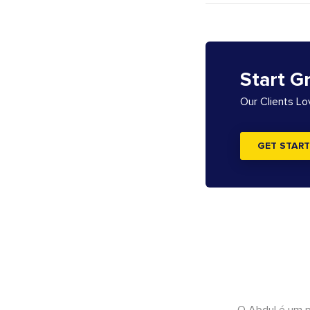
Start G
Our Clients L
GET START