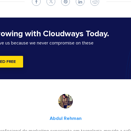
rowing with Cloudways Today.
ove us because we never compromise on these
ED FREE
Abdul Rehman