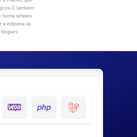
e criativo, que
ógicos. É também
e forma simples
 a indústria da
 blogues.