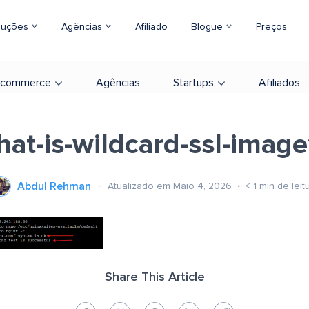
luções
Agências
Afiliado
Blogue
Preços
-commerce
Agências
Startups
Afiliados
at-is-wildcard-ssl-imag
Abdul Rehman
Atualizado em Maio 4, 2026
< 1
min de leit
Share This Article