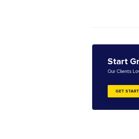
Start G
Our Clients L
GET START