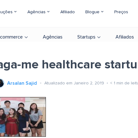
luções
Agências
Afiliado
Blogue
Preços
-commerce
Agências
Startups
Afiliados
aga-me healthcare start
Arsalan Sajid
Atualizado em Janeiro 2, 2019
< 1
min de leit