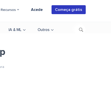
Acede
Começa grátis
Recursos
IA & ML
Outros
up
ura