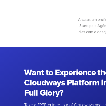
Arsalan, um prof
Startups e Agên
dias com o desej
Want to Experience th
Cloudways Platform in
Full Glory?
Take a FREE guided tour of Cloudways and se