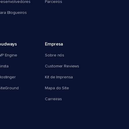
esenvolvedores
Parceiros
ra Blogueiros
oudways
Empresa
WP Engine
Sobre nós
insta
Customer Reviews
ostinger
Kit de Imprensa
SiteGround
Mapa do Site
Carreiras