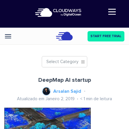
Abre a navegação
START FREE TRIAL
Categories
Select Category
DeepMap AI startup
Arsalan Sajid
Atualizado em Janeiro 2, 2019
< 1
min de leitura