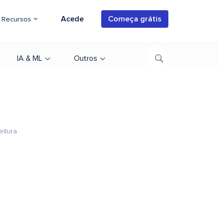
Acede
Começa grátis
Recursos
IA & ML
Outros
eitura