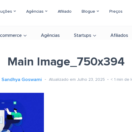
luções
Agências
Afiliado
Blogue
Preços
-commerce
Agências
Startups
Afiliados
Main Image_750x394
Sandhya Goswami
Atualizado em Julho 23, 2025
< 1
min de l