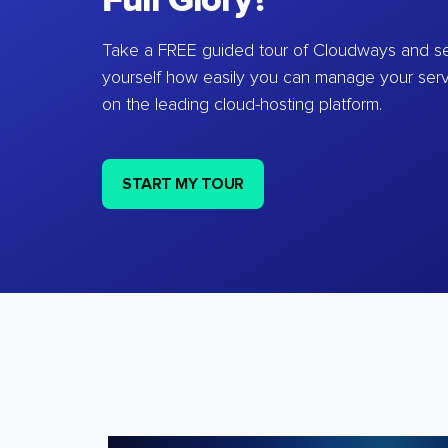
Full Glory?
Take a FREE guided tour of Cloudways and se
yourself how easily you can manage your ser
on the leading cloud-hosting platform.
START MY TOUR