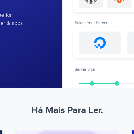
e for
ver & apps
Há Mais Para Ler.