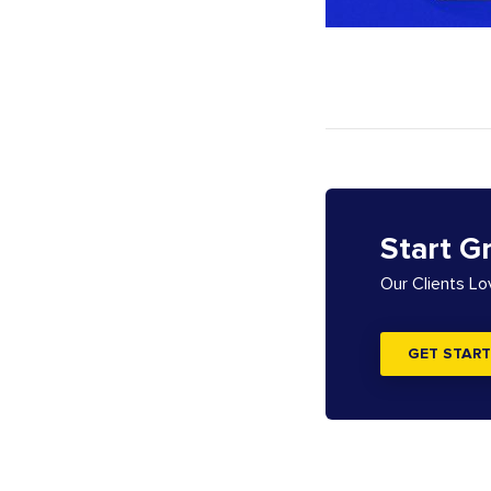
Start G
Our Clients L
GET START