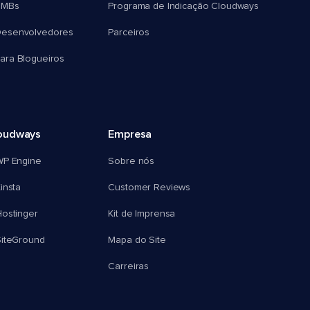
SMBs
Programa de Indicação Cloudways
esenvolvedores
Parceiros
ra Blogueiros
oudways
Empresa
WP Engine
Sobre nós
insta
Customer Reviews
ostinger
Kit de Imprensa
SiteGround
Mapa do Site
Carreiras