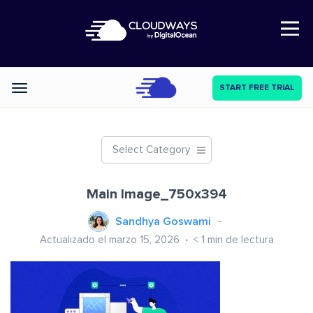
Open Nav
START FREE TRIAL
Categories
Select Category
Main Image_750x394
Sandhya Goswami
Actualizado el marzo 15, 2026
< 1
min de lectura