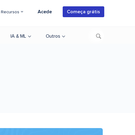
Acede
Começa grátis
Recursos
IA & ML
Outros