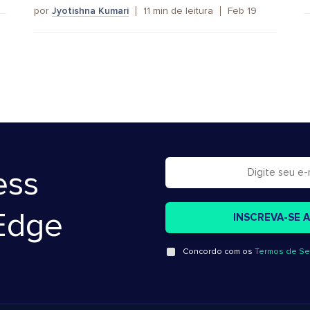
por
Jyotishna Kumari
11
min de leitura
Feb 19
ess
Edge
Concordo com os
Termos de Se