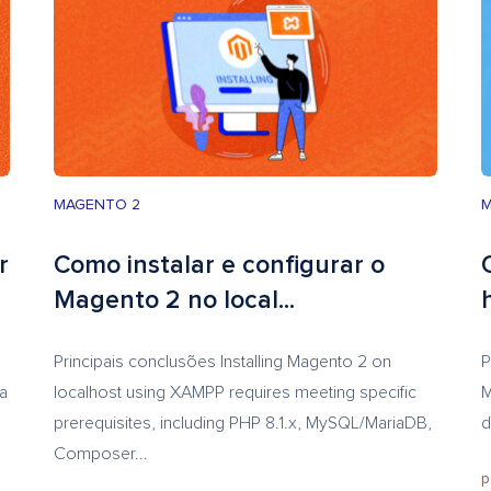
MAGENTO 2
M
r
Como instalar e configurar o
Magento 2 no local...
Principais conclusões Installing Magento 2 on
P
 a
localhost using XAMPP requires meeting specific
M
prerequisites, including PHP 8.1.x, MySQL/MariaDB,
d
Composer...
p