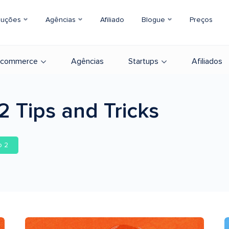
luções
Agências
Afiliado
Blogue
Preços
-commerce
Agências
Startups
Afiliados
 2
Tips and Tricks
o 2