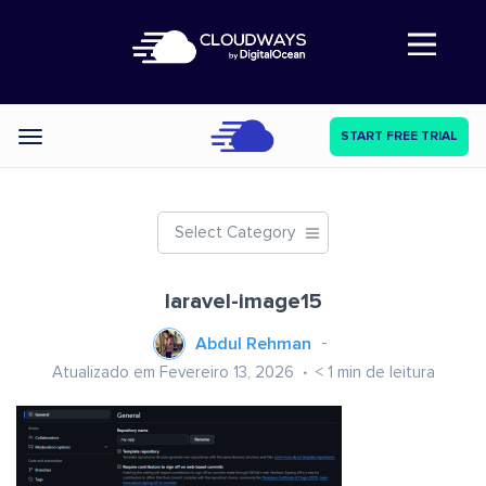
Abre a navegação
START FREE TRIAL
Categories
Select Category
laravel-image15
Abdul Rehman
Atualizado em Fevereiro 13, 2026
< 1
min de leitura