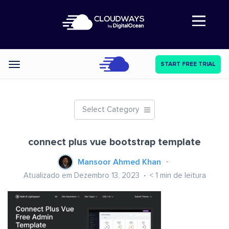
Abre a navegação
START FREE TRIAL
Categories
Select Category
connect plus vue bootstrap template
Mansoor Ahmed Khan
Atualizado em Dezembro 13, 2023
< 1
min de leitura