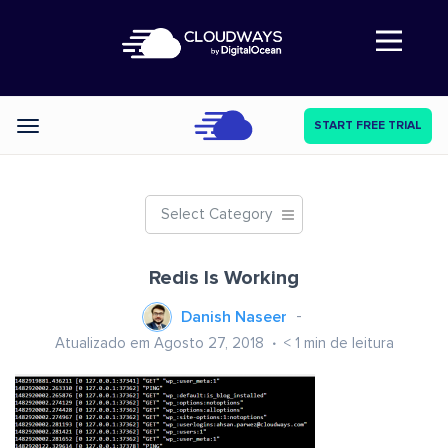
Abre a navegação
START FREE TRIAL
Categories
Select Category
Redis Is Working
Danish Naseer
Atualizado em Agosto 27, 2018
< 1
min de leitura