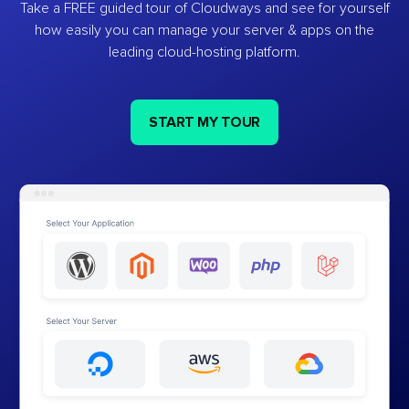
Take a FREE guided tour of Cloudways and see for yourself
how easily you can manage your server & apps on the
leading cloud-hosting platform.
START MY TOUR