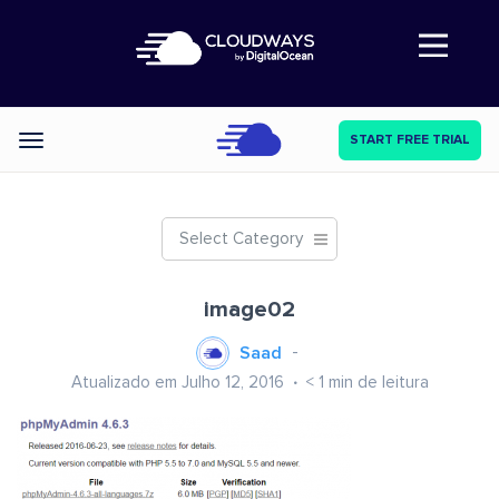
Abre a navegação
START FREE TRIAL
Categories
Select Category
image02
Saad
Atualizado em Julho 12, 2016
< 1
min de leitura