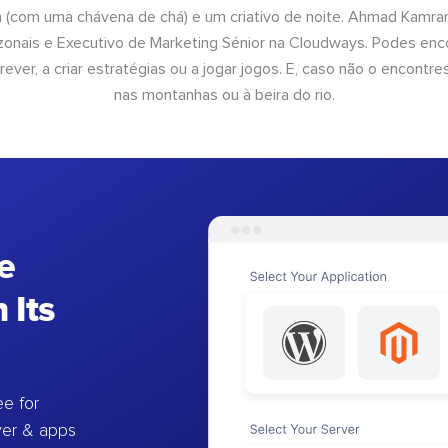
a (com uma chávena de chá) e um criativo de noite. Ahmad Kamra
onais e Executivo de Marketing Sénior na Cloudways. Podes enco
rever, a criar estratégias ou a jogar jogos. E, caso não o encontres
nas montanhas ou à beira do rio.
e
 Its
e for
ver & apps