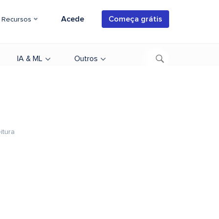
Acede
Começa grátis
Recursos
IA & ML
Outros
itura