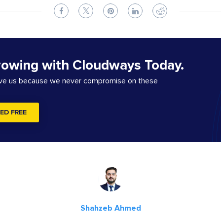
rowing with Cloudways Today.
ove us because we never compromise on these
ED FREE
Shahzeb Ahmed