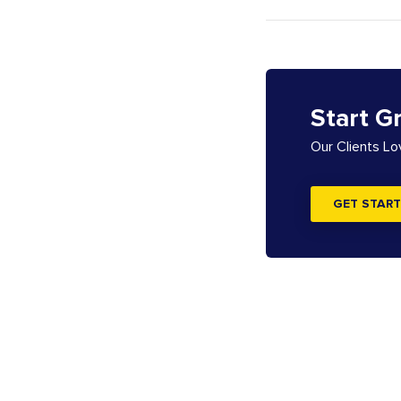
Start G
Our Clients L
GET START