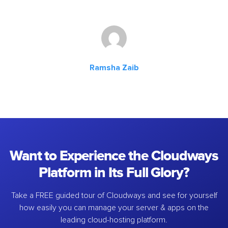
Ramsha Zaib
Want to Experience the Cloudways
Platform in Its Full Glory?
Take a FREE guided tour of Cloudways and see for yourself
how easily you can manage your server & apps on the
leading cloud-hosting platform.