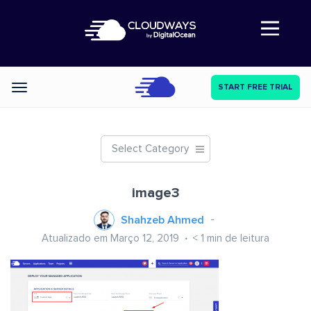
Abre a navegação
START FREE TRIAL
Categories
Select Category
image3
Shahzeb Ahmed
Atualizado em Março 12, 2019
< 1
min de leitura