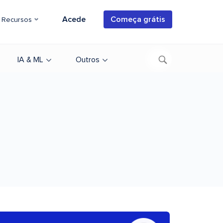
Acede
Começa grátis
Recursos
IA & ML
Outros