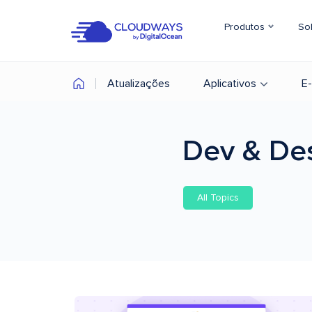
Produtos
So
Atualizações
Aplicativos
E
Dev & De
All Topics