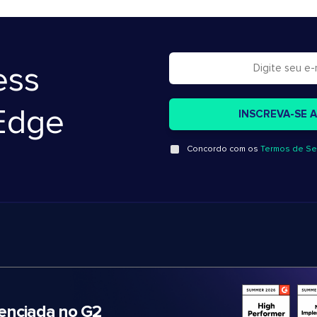
ess
Edge
Concordo com os
Termos de Se
nciada no G2