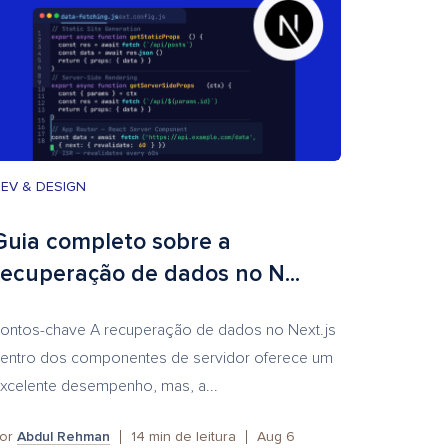
EV & DESIGN
Guia completo sobre a
recuperação de dados no N...
ontos-chave A recuperação de dados no Next.js
entro dos componentes de servidor oferece um
xcelente desempenho, mas, a...
or
Abdul Rehman
14
min de leitura
Aug 6