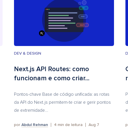
DEV & DESIGN
D
Next.js API Routes: como
funcionam e como criar...
Pontos-chave Base de código unificada: as rotas
P
da API do Next.js permitem-te criar e gerir pontos
d
de extremidade...
e
por
Abdul Rehman
4
min de leitura
Aug 7
p