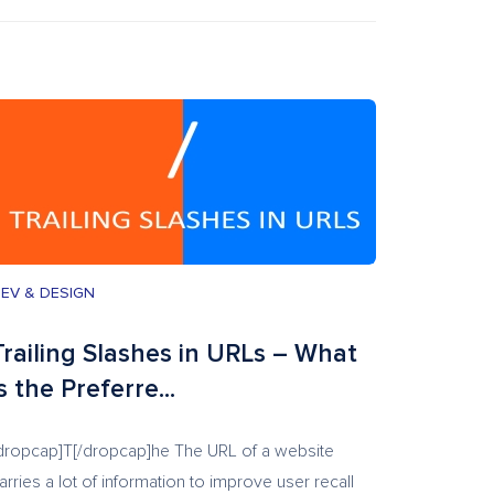
EV & DESIGN
Trailing Slashes in URLs – What
is the Preferre...
dropcap]T[/dropcap]he The URL of a website
arries a lot of information to improve user recall