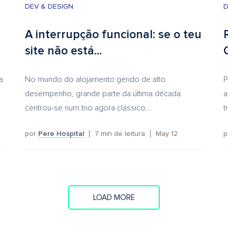
DEV & DESIGN
D
A interrupção funcional: se o teu
site não está...
a
No mundo do alojamento gerido de alto
P
desempenho, grande parte da última década
a
centrou-se num trio agora clássico...
t
por
Pere Hospital
7
min de leitura
May 12
p
LOAD MORE