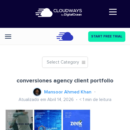
Abre a navegação
START FREE TRIAL
Categories
Select Category
conversiones agency client portfolio
Mansoor Ahmed Khan
Atualizado em Abril 14, 2026
< 1
min de leitura