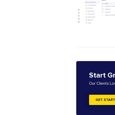
Start G
Our Clients L
GET START