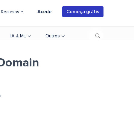
Acede
Começa grátis
Recursos
IA & ML
Outros
 Domain
a