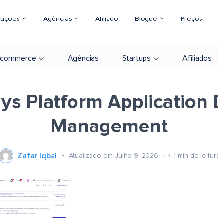
luções
Agências
Afiliado
Blogue
Preços
-commerce
Agências
Startups
Afiliados
ys Platform Application
Management
Zafar Iqbal
Atualizado em Julho 9, 2026
< 1
min de leitur