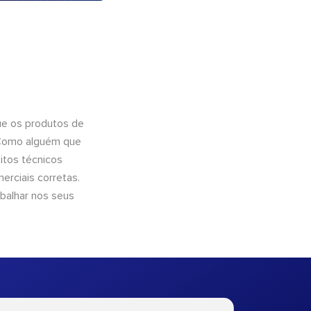
ue os produtos de
 Como alguém que
itos técnicos
rciais corretas.
abalhar nos seus