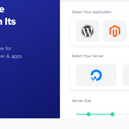
e
 Its
e for
ver & apps