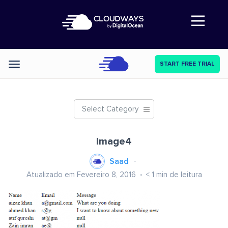
Abre a navegação
START FREE TRIAL
Categories
Select Category
image4
Saad
Atualizado em Fevereiro 8, 2016
< 1
min de leitura