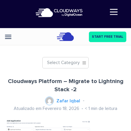
Abre a navegação
START FREE TRIAL
Categories
Select Category
Cloudways Platform – Migrate to Lightning
Stack -2
Zafar Iqbal
Atualizado em Fevereiro 18, 2026
< 1
min de leitura