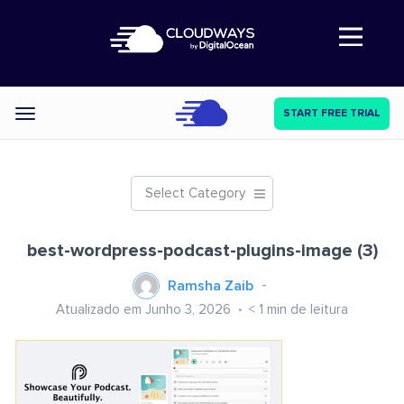
Abre a navegação
START FREE TRIAL
Categories
Select Category
best-wordpress-podcast-plugins-image (3)
Ramsha Zaib
Atualizado em Junho 3, 2026
< 1
min de leitura