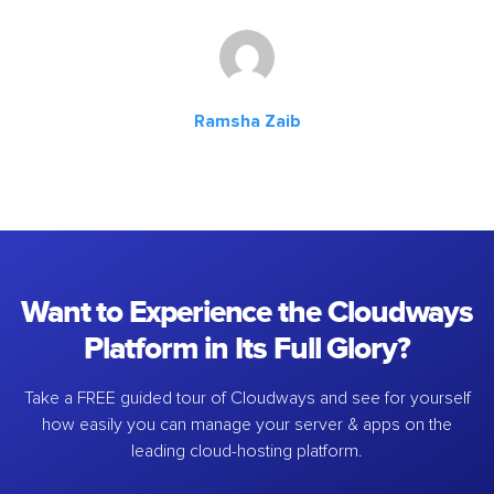
Ramsha Zaib
Want to Experience the Cloudways
Platform in Its Full Glory?
Take a FREE guided tour of Cloudways and see for yourself
how easily you can manage your server & apps on the
leading cloud-hosting platform.