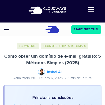
Abre a navegação
START FREE TRIAL
Categories
ECOMMERCE
ECOMMERCE TIPS & TUTORIALS
Como obter um domínio de e-mail gratuito: 5
Métodos Simples (2025)
Inshal Ali
Atualizado em Outubro 6, 2025
8
min de leitura
Principais conclusões