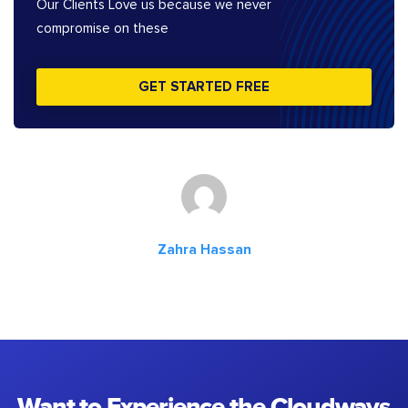
Our Clients Love us because we never
compromise on these
GET STARTED FREE
Zahra Hassan
Want to Experience the Cloudways