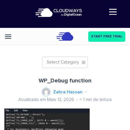
Abre a navegação
START FREE TRIAL
Categories
Select Category
WP_Debug function
Zahra Hassan
Atualizado em Maio 12, 2026
< 1
min de leitura