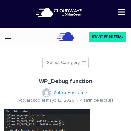
Open Nav
START FREE TRIAL
Categories
Select Category
WP_Debug function
Zahra Hassan
Actualizado el mayo 12, 2026
< 1
min de lectura