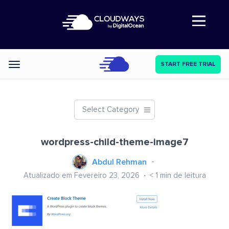
Abre a navegação
START FREE TRIAL
Categories
Select Category
wordpress-child-theme-image7
Abdul Rehman
Atualizado em Fevereiro 23, 2026
< 1
min de leitura