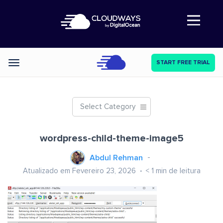
Abre a navegação
START FREE TRIAL
Categories
Select Category
wordpress-child-theme-image5
Abdul Rehman
Atualizado em Fevereiro 23, 2026
< 1
min de leitura