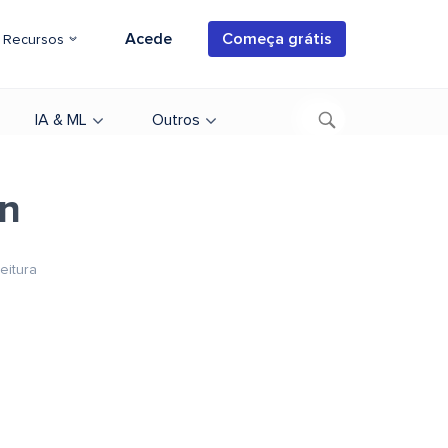
Acede
Começa grátis
Recursos
IA & ML
Outros
on
eitura