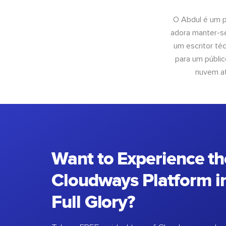
O Abdul é um pr
adora manter-se
um escritor té
para um públic
nuvem at
Want to Experience th
Cloudways Platform in
Full Glory?