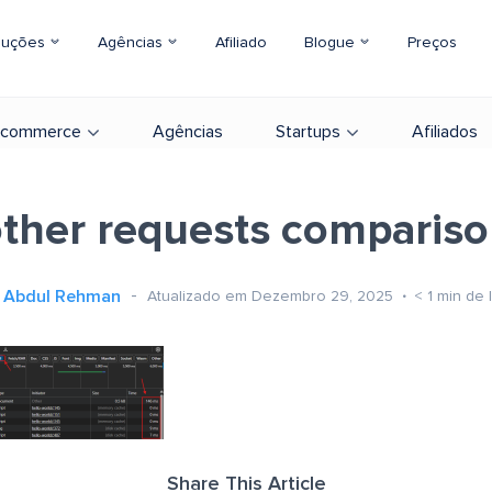
luções
Agências
Afiliado
Blogue
Preços
-commerce
Agências
Startups
Afiliados
ther requests comparis
Abdul Rehman
Atualizado em Dezembro 29, 2025
< 1
min de l
Share This Article