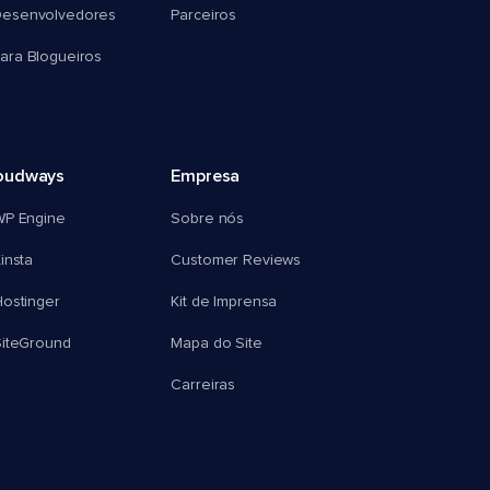
esenvolvedores
Parceiros
ra Blogueiros
oudways
Empresa
WP Engine
Sobre nós
insta
Customer Reviews
ostinger
Kit de Imprensa
SiteGround
Mapa do Site
Carreiras