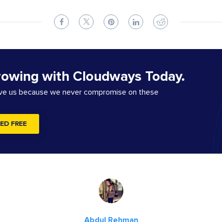
rowing with Cloudways Today.
ove us because we never compromise on these
ED FREE
Abdul Rehman