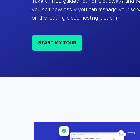
Take a FREE guided tour of Cloudways and se
yourself how easily you can manage your ser
on the leading cloud-hosting platform.
START MY TOUR