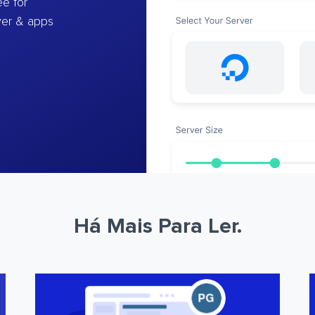
e for
ver & apps
Há Mais Para Ler.