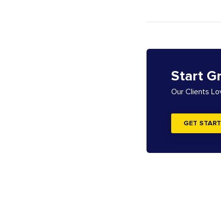
Start G
Our Clients L
GET START