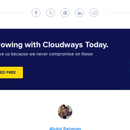
rowing with Cloudways Today.
ove us because we never compromise on these
ED FREE
Abdul Rehman