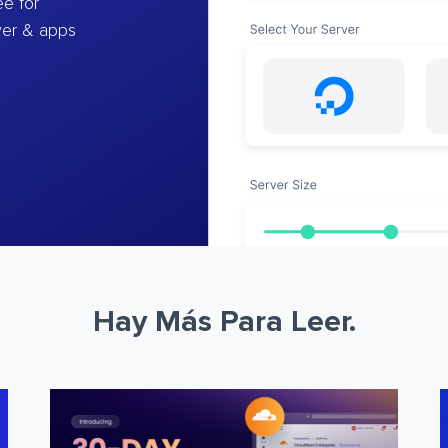
e for
ver & apps
Hay Más Para Leer.