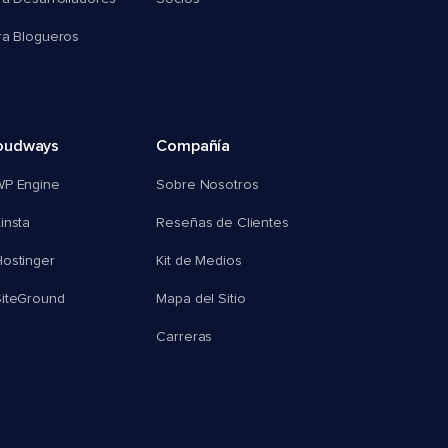
ra Blogueros
oudways
Compañía
WP Engine
Sobre Nosotros
insta
Reseñas de Clientes
ostinger
Kit de Medios
SiteGround
Mapa del Sitio
Carreras