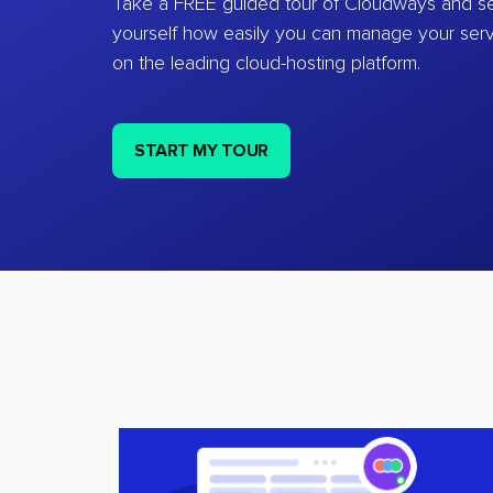
Take a FREE guided tour of Cloudways and se
yourself how easily you can manage your ser
on the leading cloud-hosting platform.
START MY TOUR