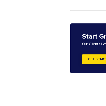
Start G
Our Clients L
GET START