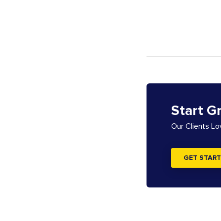
Start G
Our Clients L
GET START