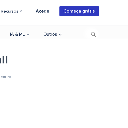
Acede
Começa grátis
Recursos
IA & ML
Outros
ll
leitura