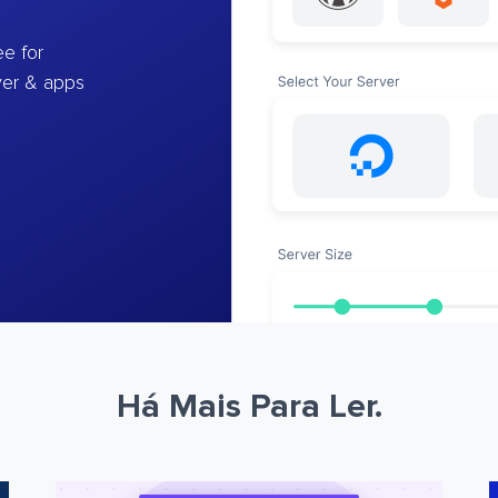
e for
ver & apps
Há Mais Para Ler.