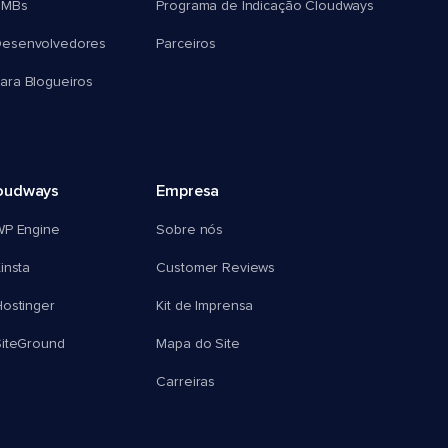
SMBs
Programa de Indicação Cloudways
esenvolvedores
Parceiros
ra Blogueiros
oudways
Empresa
WP Engine
Sobre nós
insta
Customer Reviews
ostinger
Kit de Imprensa
SiteGround
Mapa do Site
Carreiras