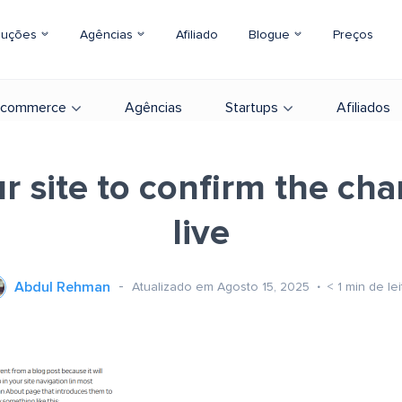
luções
Agências
Afiliado
Blogue
Preços
-commerce
Agências
Startups
Afiliados
ur site to confirm the ch
live
Abdul Rehman
Atualizado em Agosto 15, 2025
< 1
min de lei