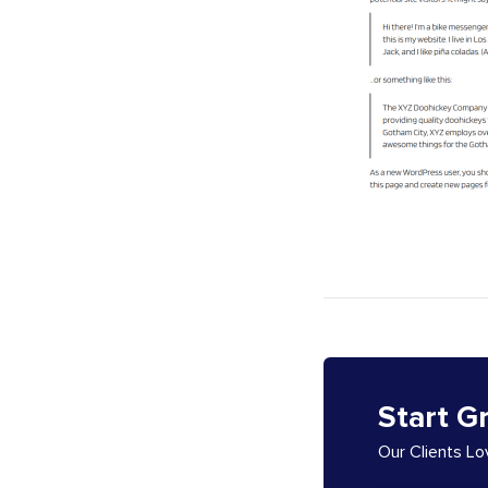
Start G
Our Clients L