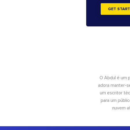
GET START
O Abdul é um pr
adora manter-se
um escritor té
para um públic
nuvem at