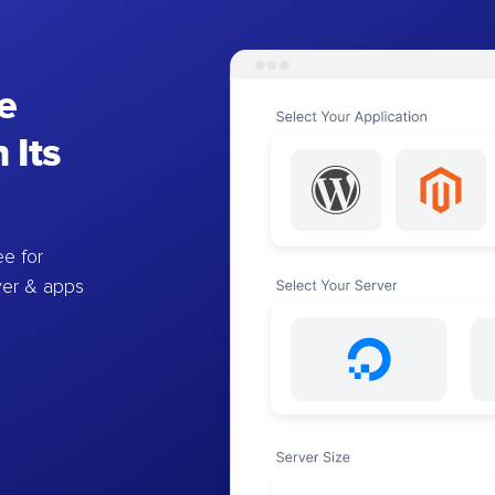
e
 Its
e for
ver & apps