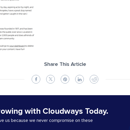
Share This Article
rowing with Cloudways Today.
ove us because we never compromise on these