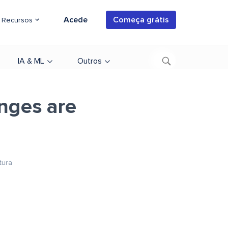
Acede
Começa grátis
Recursos
IA & ML
Outros
anges are
tura