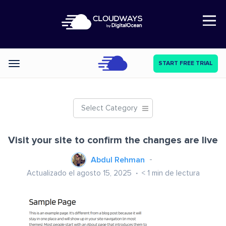
Open Nav
START FREE TRIAL
Categories
Select Category
Visit your site to confirm the changes are live
Abdul Rehman
Actualizado el agosto 15, 2025
< 1
min de lectura