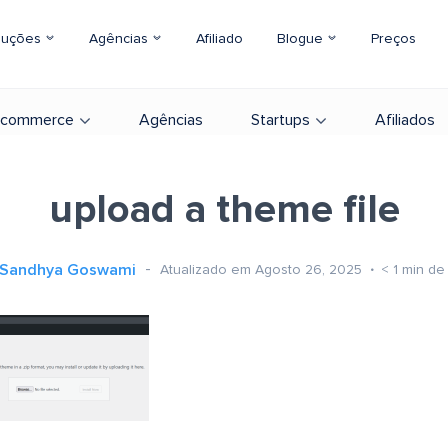
luções
Agências
Afiliado
Blogue
Preços
-commerce
Agências
Startups
Afiliados
upload a theme file
Sandhya Goswami
Atualizado em Agosto 26, 2025
< 1
min de 