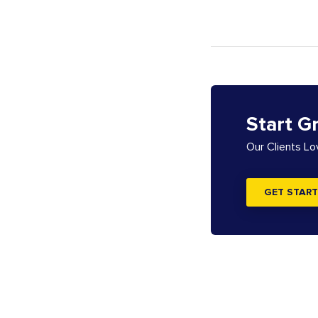
Start G
Our Clients L
GET START