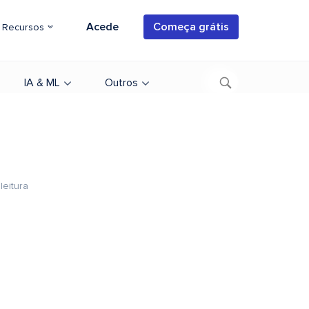
Acede
Começa grátis
Recursos
IA & ML
Outros
leitura