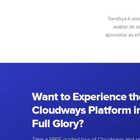
Sandhya é uma
análise de 
aproveitar as 
Want to Experience th
Cloudways Platform in
Full Glory?
Take a FREE guided tour of Cloudways and se