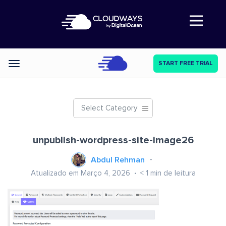
Abre a navegação
START FREE TRIAL
Categories
Select Category
unpublish-wordpress-site-image26
Abdul Rehman
Atualizado em Março 4, 2026
< 1
min de leitura