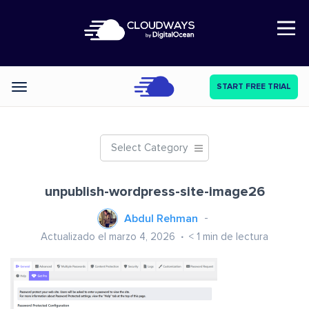
Open Nav
START FREE TRIAL
Categories
Select Category
unpublish-wordpress-site-image26
Abdul Rehman
Actualizado el marzo 4, 2026
< 1
min de lectura