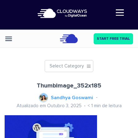
Abre a navegação
START FREE TRIAL
Categories
Select Category
ThumbImage_352x185
Sandhya Goswami
Atualizado em Outubro 3, 2025
< 1
min de leitura