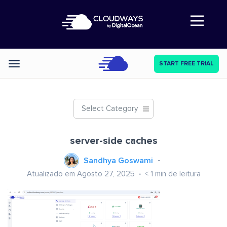
Abre a navegação
START FREE TRIAL
Categories
Select Category
server-side caches
Sandhya Goswami
Atualizado em Agosto 27, 2025
< 1
min de leitura