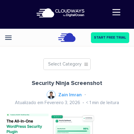
Abre a navegação
START FREE TRIAL
Categories
Select Category
Security Ninja Screenshot
Zain Imran
Atualizado em Fevereiro 3, 2026
< 1
min de leitura