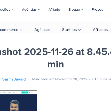
luções
Agências
Afiliado
Blogue
Preços
-commerce
Agências
Startups
Afiliados
shot 2025-11-26 at 8.45
min
Sarim Javaid
Atualizado em Novembro 28, 2025
< 1
min de le