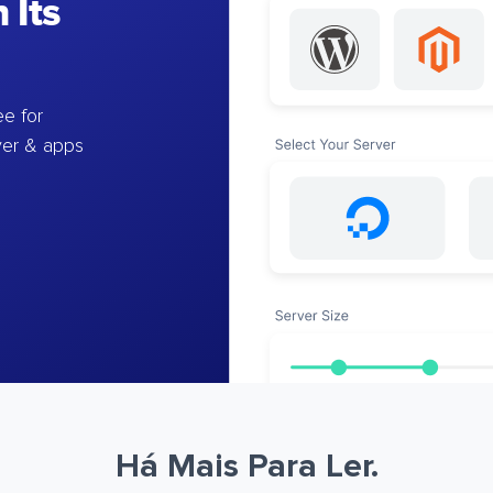
 Its
e for
ver & apps
Há Mais Para Ler.