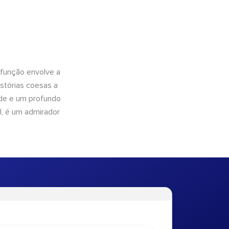
 função envolve a
istórias coesas a
dade e um profundo
l, é um admirador