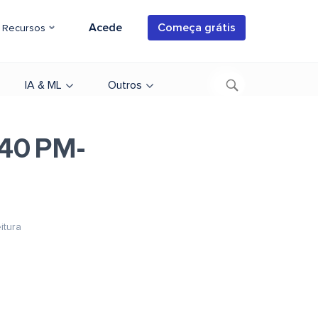
Acede
Começa grátis
Recursos
IA & ML
Outros
.40 PM-
itura