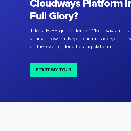
Cloudways Platform in
Full Glory?
Take a FREE guided tour of Cloudways and se
yourself how easily you can manage your ser
on the leading cloud-hosting platform.
START MY TOUR