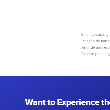
Sarim Javaid é g
criação de narra
partir de uma enx
fascínio pelos a
Want to Experience th