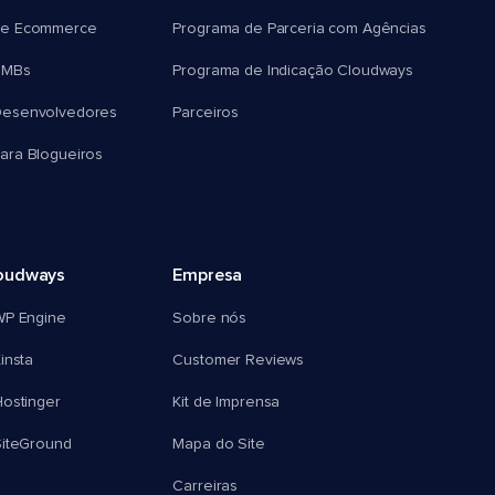
e Ecommerce
Programa de Parceria com Agências
SMBs
Programa de Indicação Cloudways
esenvolvedores
Parceiros
ra Blogueiros
oudways
Empresa
WP Engine
Sobre nós
insta
Customer Reviews
ostinger
Kit de Imprensa
SiteGround
Mapa do Site
Carreiras