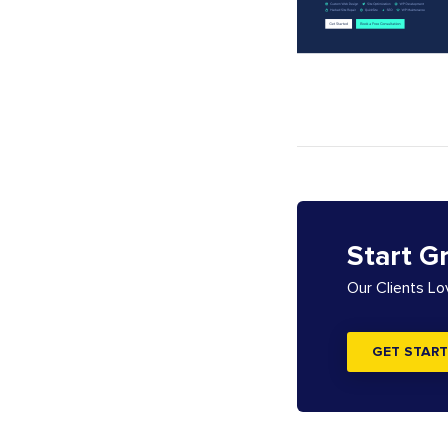
Start G
Our Clients L
GET START