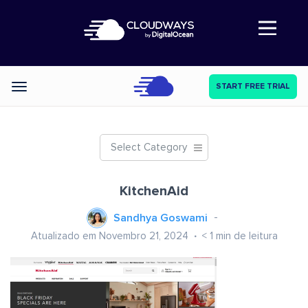
Abre a navegação
START FREE TRIAL
Categories
Select Category
KitchenAid
Sandhya Goswami
Atualizado em Novembro 21, 2024
< 1
min de leitura