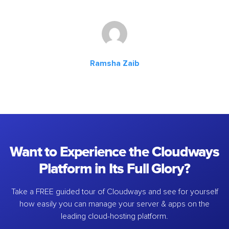
Ramsha Zaib
Want to Experience the Cloudways
Platform in Its Full Glory?
Take a FREE guided tour of Cloudways and see for yourself
how easily you can manage your server & apps on the
leading cloud-hosting platform.