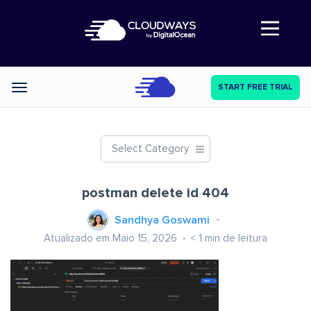
Abre a navegação
START FREE TRIAL
Categories
Select Category
postman delete id 404
Sandhya Goswami
Atualizado em Maio 15, 2026
< 1
min de leitura