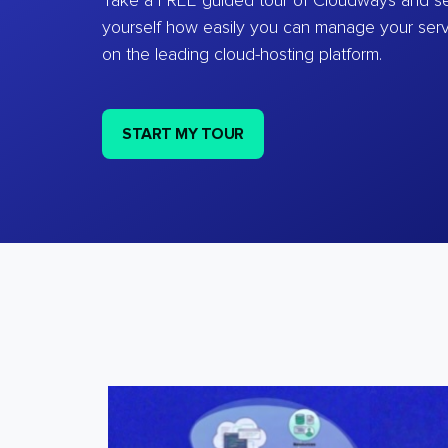
Take a FREE guided tour of Cloudways and se
yourself how easily you can manage your ser
on the leading cloud-hosting platform.
START MY TOUR