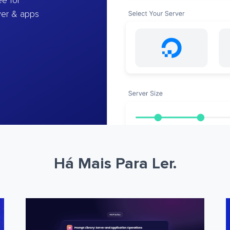
e for
ver & apps
Há Mais Para Ler.