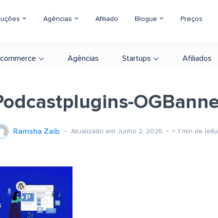
luções
Agências
Afiliado
Blogue
Preços
-commerce
Agências
Startups
Afiliados
Podcastplugins-OGBanne
Ramsha Zaib
Atualizado em Junho 2, 2026
< 1
min de leit