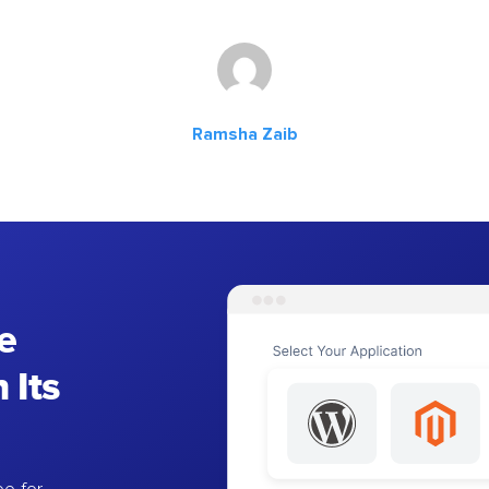
Ramsha Zaib
e
 Its