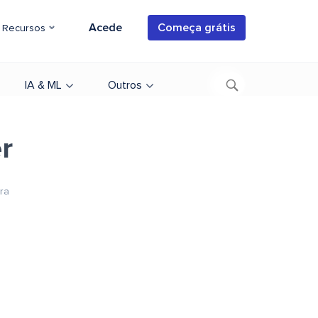
Acede
Começa grátis
Recursos
IA & ML
Outros
r
ura