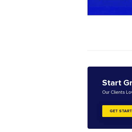
Start G
Our Clients L
GET START