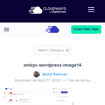
Abre a navegação
START FREE TRIAL
Categories
Select Category
xmlrpc-wordpress-image14
Abdul Rehman
Atualizado em Abril 27, 2026
< 1
min de leitura